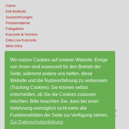
Home
Erik Berthold
Auszeichnungen
Pressematerial
Fotogalerie
Konzerte & Termine
Eriks Live Konzerte
Mehr Infos
Impressum
Datenschutz­erklärung
Wir nutzen Cookies auf unserer Website. Einige
Partner & Links
von ihnen sind essenziell für den Betrieb der
Tiefgaragenstellplätze
Seite, während andere uns helfen, diese
Website und die Nutzererfahrung zu verbessern
SCHLAGWÖRTER
(Tracking Cookies). Sie können selbst
entscheiden, ob Sie die Cookies zulassen
möchten. Bitte beachten Sie, dass bei einer
Acoustic Corner
Artikel
Auszeichnungen
Bilder
Datenschutzerlärung
Erik Berthold
Ablehnung womöglich nicht mehr alle
events
Fotogalerie
Gitarren
Impressum
Infos
Funktionalitäten der Seite zur Verfügung stehen.
Inhaber
Konzerte
Links
Mietenplatz
Mietinstrumente
München
Partner
Preise
Zur Datenschutzerklärung
Presse
tagesweise
Termine
Tiefgarage
Waldfriedhof
West
wochenweise