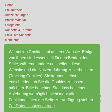
Home
Erik Berthold
Auszeichnungen
Pressematerial
Fotogalerie
Konzerte & Termine
Eriks Live Konzerte
Mehr Infos
Impressum
Datenschutz­erklärung
Wir nutzen Cookies auf unserer Website. Einige
Partner & Links
von ihnen sind essenziell für den Betrieb der
Tiefgaragenstellplätze
Seite, während andere uns helfen, diese
Website und die Nutzererfahrung zu verbessern
SCHLAGWÖRTER
(Tracking Cookies). Sie können selbst
entscheiden, ob Sie die Cookies zulassen
möchten. Bitte beachten Sie, dass bei einer
Acoustic Corner
Artikel
Auszeichnungen
Bilder
Datenschutzerlärung
Erik Berthold
Ablehnung womöglich nicht mehr alle
events
Fotogalerie
Gitarren
Impressum
Infos
Funktionalitäten der Seite zur Verfügung stehen.
Inhaber
Konzerte
Links
Mietenplatz
Mietinstrumente
München
Partner
Preise
Zur Datenschutzerklärung
Presse
tagesweise
Termine
Tiefgarage
Waldfriedhof
West
wochenweise